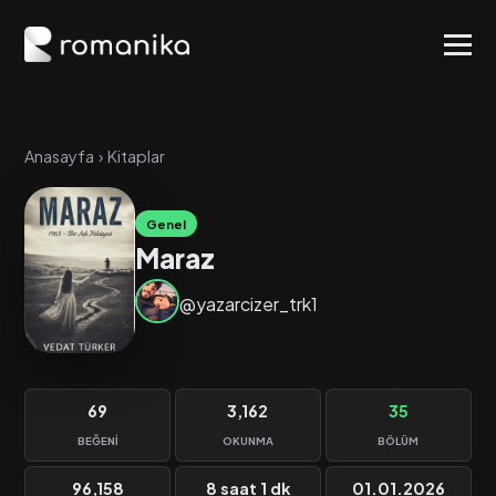
Anasayfa
›
Kitaplar
Genel
Maraz
@yazarcizer_trk1
69
3,162
35
BEĞENI
OKUNMA
BÖLÜM
96,158
8 saat 1 dk
01.01.2026