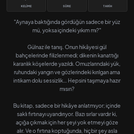
KELIME
SÜRE
TARIH
"Aynaya baktığında gördüğün sadece bir yüz
mü, yoksa içindeki yıkım mı?"
Gülnaz ile tanış. Onun hikâyesi gül
bahçelerinde filizlenmedi; dikenin kanattığı
karanlık köşelerde yazıldı. Omuzlarındaki yük,
ruhundaki yangın ve gözlerindeki kırılgan ama
intikam dolu sessizlik… Hepsini taşımaya hazır
mısın?
Bu kitap, sadece bir hikâye anlatmıyor; içinde
saklı fırtınayı uyandırıyor. Bazı sırlar vardır ki,
açığa çıkmak için her şeyi yok etmeyi göze
alır. Ve o fırtına koptuğunda, hiçbir şey asla