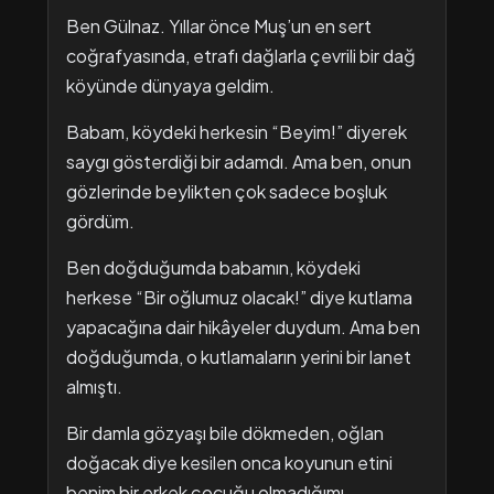
Ben Gülnaz. Yıllar önce Muş’un en sert
coğrafyasında, etrafı dağlarla çevrili bir dağ
köyünde dünyaya geldim.
Babam, köydeki herkesin “Beyim!” diyerek
saygı gösterdiği bir adamdı. Ama ben, onun
gözlerinde beylikten çok sadece boşluk
gördüm.
Ben doğduğumda babamın, köydeki
herkese “Bir oğlumuz olacak!” diye kutlama
yapacağına dair hikâyeler duydum. Ama ben
doğduğumda, o kutlamaların yerini bir lanet
almıştı.
Bir damla gözyaşı bile dökmeden, oğlan
doğacak diye kesilen onca koyunun etini
benim bir erkek çocuğu olmadığımı