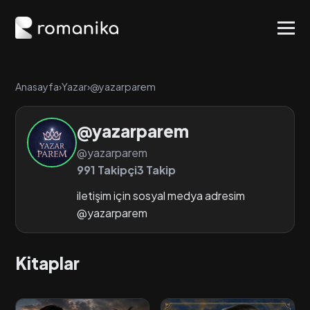
Anasayfa
›
Yazar
›
@yazarparem
@yazarparem
@yazarparem
991 Takipçi
3 Takip
iletişim için sosyal medya adresim
@yazarparem
Kitaplar