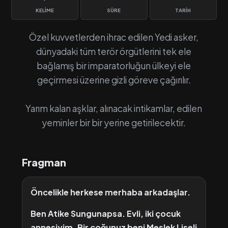
KELIME
SÜRE
TARIH
Özel kuvvetlerden ihrac edilen Yedi asker,
dünyadaki tüm terör örgütlerini tek ele
bağlamış bir imparatorluğun ülkeyi ele
geçirmesi üzerine gizli göreve çağırılır.
Yarım kalan aşklar, alınacak intikamlar, edilen
yeminler bir bir yerine getirilecektir.
Fragman
Öncelikle herkese merhaba arkadaşlar.
Ben Atike Sungunapsa. Evli, iki çocuk
annesiyim. Bir çoğunuz beni Meslek Liseli