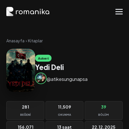
Anasayfa
›
Kitaplar
Askeri
Yedi Deli
@atikesungunapsa
281
11,509
39
BEĞENI
OKUNMA
BÖLÜM
156,071
13 saat
22.12.2025