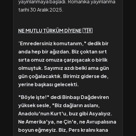
yayınlanmaya başladı. Romanika yayınlanma
tarihi 30 Aralık 2025.
NE MUTLU TÜRKÜM DİYENE
🇹🇷
"
Emredersiniz komutanım," dedik bir
anda hep bir ağızdan. Biz çoktan sırt
sırta omuz omuza çarpışacak o birlik
olmuştuk. Sayımız azdı belki ama gün
gün çoğalacaktık. Birimiz giderse de,
yerine başkası gelecekti.
"Böyle işte!" dedi Binbaşı Dağdeviren
yüksek sesle, "Biz dağların aslanı,
Anadolu'nun Kurt'u, buz gibi Asyalıyız.
Ne Amerika'ya, ne Çin'e, ne Avrupalısına
boyun eğmeyiz. Biz, Pers kralını kana