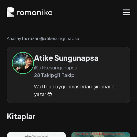
Anasayfa
›
Yazar
›
@atikesungunapsa
Atike Sungunapsa
@atikesungunapsa
28 Takipçi
1 Takip
Wattpad uygulamasından ışınlanan bir
yazar 😎
Kitaplar