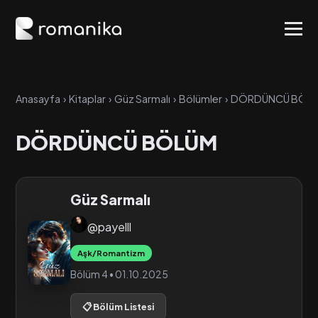
Anasayfa
›
Kitaplar
›
Güz Sarmalı
›
Bölümler
›
DÖRDÜNCÜ BÖL
DÖRDÜNCÜ BÖLÜM
Güz Sarmalı
@payelll
Aşk/Romantizm
Bölüm 4 • 01.10.2025
📋 Bölüm Listesi