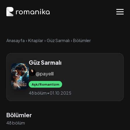
Anasayfa
›
Kitaplar
›
Güz Sarmalı
›
Bölümler
Güz Sarmalı
@payelll
Aşk/Romantizm
48 bölüm • 01.10.2025
Bölümler
48 bölüm