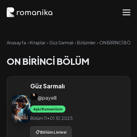
Anasayfa
›
Kitaplar
›
Güz Sarmalı
›
Bölümler
›
ON BİRİNCİ BÖLÜ
ON BİRİNCİ BÖLÜM
Güz Sarmalı
@payelll
Aşk/Romantizm
Bölüm 11 • 01.10.2025
📋 Bölüm Listesi