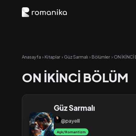
Anasayfa
›
Kitaplar
›
Güz Sarmalı
›
Bölümler
›
ON İKİNCİ
ON İKİNCİ BÖLÜM
Güz Sarmalı
@payelll
Aşk/Romantizm