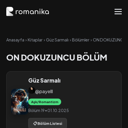
Anasayfa
›
Kitaplar
›
Güz Sarmalı
›
Bölümler
›
ON DOKUZUNCU 
ON DOKUZUNCU BÖLÜM
Güz Sarmalı
@payelll
Aşk/Romantizm
Bölüm 19 • 01.10.2025
📋 Bölüm Listesi