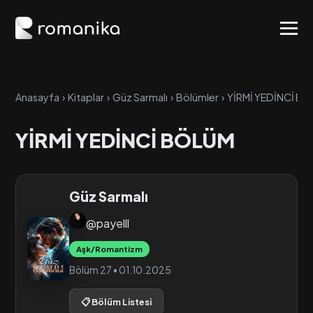
Anasayfa
›
Kitaplar
›
Güz Sarmalı
›
Bölümler
›
YİRMİ YEDİNCİ B
YİRMİ YEDİNCİ BÖLÜM
Güz Sarmalı
@payelll
Aşk/Romantizm
Bölüm 27 • 01.10.2025
📋 Bölüm Listesi