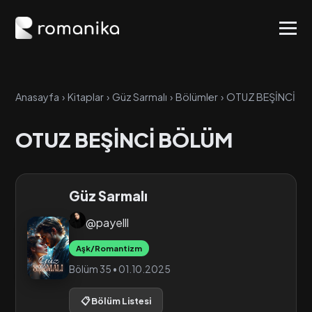
Anasayfa
›
Kitaplar
›
Güz Sarmalı
›
Bölümler
›
OTUZ BEŞİNCİ B
OTUZ BEŞİNCİ BÖLÜM
Güz Sarmalı
@payelll
Aşk/Romantizm
Bölüm 35 • 01.10.2025
📋 Bölüm Listesi