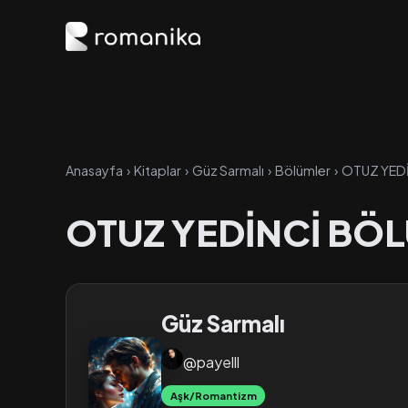
Anasayfa
›
Kitaplar
›
Güz Sarmalı
›
Bölümler
›
OTUZ YED
OTUZ YEDİNCİ BÖ
Güz Sarmalı
@payelll
Aşk/Romantizm