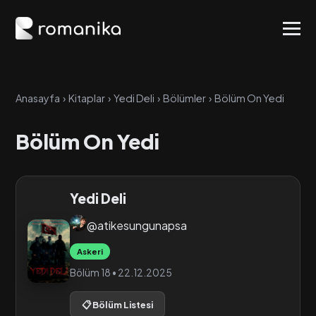
Anasayfa
›
Kitaplar
›
Yedi Deli
›
Bölümler
›
Bölüm On Yedi
Bölüm On Yedi
Yedi Deli
@atikesungunapsa
Askeri
Bölüm 18 • 22.12.2025
📋 Bölüm Listesi