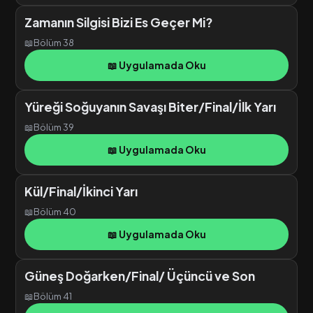
Zamanın Silgisi Bizi Es Geçer Mi?
📖
Bölüm 38
📖 Uygulamada Oku
Yüreği Soğuyanın Savaşı Biter/Final/İlk Yarı
📖
Bölüm 39
📖 Uygulamada Oku
Kül/Final/İkinci Yarı
📖
Bölüm 40
📖 Uygulamada Oku
Güneş Doğarken/Final/ Üçüncü ve Son
📖
Bölüm 41