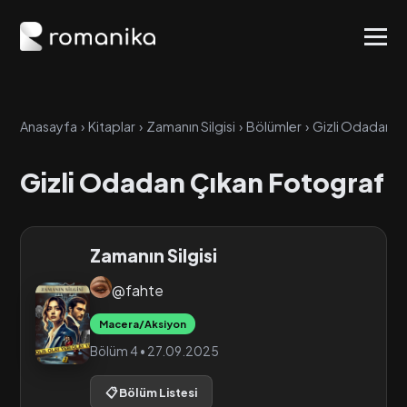
Anasayfa
›
Kitaplar
›
Zamanın Silgisi
›
Bölümler
›
Gizli Odadan Ç
Gizli Odadan Çıkan Fotograf
Zamanın Silgisi
@fahte
Macera/Aksiyon
Bölüm 4 • 27.09.2025
📋 Bölüm Listesi