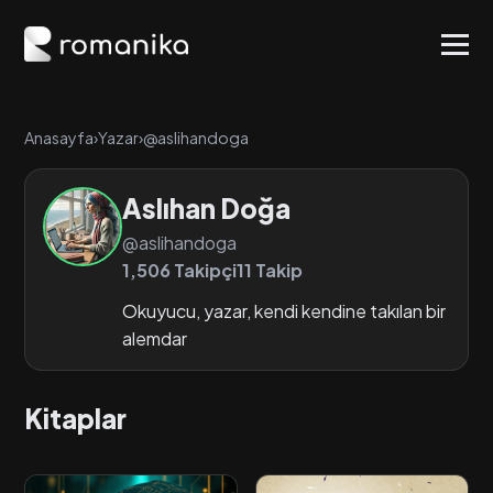
Anasayfa
›
Yazar
›
@aslihandoga
Aslıhan Doğa
@aslihandoga
1,506 Takipçi
11 Takip
Okuyucu, yazar, kendi kendine takılan bir
alemdar
Kitaplar